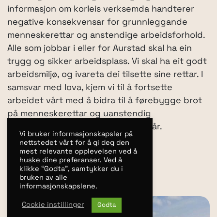
informasjon om korleis verksemda handterer
negative konsekvensar for grunnleggande
menneskerettar og anstendige arbeidsforhold.
Alle som jobbar i eller for Aurstad skal ha ein
trygg og sikker arbeidsplass. Vi skal ha eit godt
arbeidsmiljø, og ivareta dei tilsette sine rettar. I
samsvar med lova, kjem vi til å fortsette
arbeidet vårt med å bidra til å førebygge brot
på menneskerettar og uanstendig
arbeidsforhold i leverandørkjeda vår.
Vi bruker informasjonskapsler på
nettstedet vårt for å gi deg den
mest relevante opplevelsen ved å
Kontakt oss
huske dine preferanser. Ved å
klikke “Godta”, samtykker du i
bruken av alle
informasjonskapslene.
Cookie instillinger
Godta