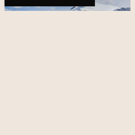
Samfunnsansvar
I Aurstad er vi medviten om at vi påverkar